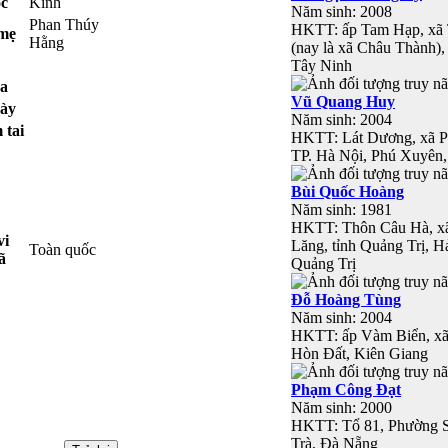
c
Kinh
Năm sinh: 2008
Phan Thúy
HKTT: ấp Tam Hạp, xã 
 mẹ
Hằng
(nay là xã Châu Thành)
Tây Ninh
a
Vũ Quang Huy
ày
Năm sinh: 2004
 tai
HKTT: Lát Dương, xã P
TP. Hà Nội, Phú Xuyên
Bùi Quốc Hoàng
Năm sinh: 1981
HKTT: Thôn Câu Hà, x
vi
Lăng, tỉnh Quảng Trị, H
Toàn quốc
ã
Quảng Trị
Đỗ Hoàng Tùng
Năm sinh: 2004
HKTT: ấp Vàm Biển, xã
Hòn Đất, Kiên Giang
Phạm Công Đạt
Năm sinh: 2000
HKTT: Tổ 81, Phường S
Trà, Đà Nẵng