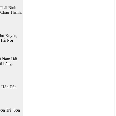
Thái Bình
, Châu Thành,
hú Xuyên,
, Hà Nội
ã Nam Hải
ải Lăng,
 Hòn Đất,
ơn Trà, Sơn