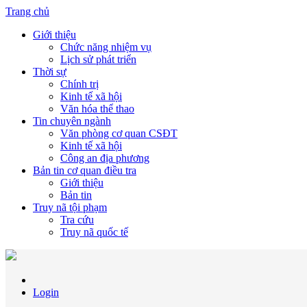
Trang chủ
Giới thiệu
Chức năng nhiệm vụ
Lịch sử phát triển
Thời sự
Chính trị
Kinh tế xã hội
Văn hóa thể thao
Tin chuyên ngành
Văn phòng cơ quan CSĐT
Kinh tế xã hội
Công an địa phương
Bản tin cơ quan điều tra
Giới thiệu
Bản tin
Truy nã tội phạm
Tra cứu
Truy nã quốc tế
Login