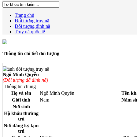
Trang chủ
Đối tượng truy nã
Đối tượng đình nã
Truy nã quốc tế
Thông tin chi tiết đối tượng
Ngô Minh Quyễn
(Đối tượng đã đình nã)
Thông tin chung
Họ và tên
Ngô Minh Quyễn
Tên kh
Giới tính
Nam
Năm si
Nơi sinh
Hộ khẩu thường
trú
Nơi đăng ký tạm
trú