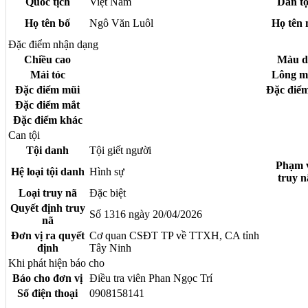
Quốc tịch
Việt Nam
Dân tộ
Họ tên bố
Ngô Văn Luôl
Họ tên
Đặc điểm nhận dạng
Chiều cao
Màu d
Mái tóc
Lông m
Đặc điểm mũi
Đặc điểm
Đặc điểm mắt
Đặc điểm khác
Can tội
Tội danh
Tội giết người
Phạm 
Hệ loại tội danh
Hình sự
truy n
Loại truy nã
Đặc biệt
Quyết định truy
Số 1316 ngày 20/04/2026
nã
Đơn vị ra quyết
Cơ quan CSĐT TP về TTXH, CA tỉnh
định
Tây Ninh
Khi phát hiện báo cho
Báo cho đơn vị
Điều tra viên Phan Ngọc Trí
Số điện thoại
0908158141