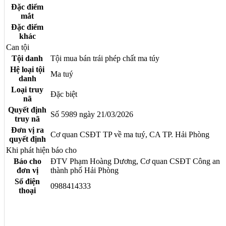
Đặc điểm
mắt
Đặc điểm
khác
Can tội
Tội danh
Tội mua bán trái phép chất ma túy
Hệ loại tội
Ma tuý
danh
Loại truy
Đặc biệt
nã
Quyết định
Số 5989 ngày 21/03/2026
truy nã
Đơn vị ra
Cơ quan CSĐT TP về ma tuý, CA TP. Hải Phòng
quyết định
Khi phát hiện báo cho
Báo cho
ĐTV Phạm Hoàng Dương, Cơ quan CSĐT Công an
đơn vị
thành phố Hải Phòng
Số điện
0988414333
thoại