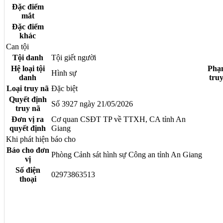
Đặc điểm
mắt
Đặc điểm
khác
Can tội
Tội danh
Tội giết người
Hệ loại tội
Phạ
Hình sự
danh
tru
Loại truy nã
Đặc biệt
Quyết định
Số 3927 ngày 21/05/2026
truy nã
Đơn vị ra
Cơ quan CSĐT TP về TTXH, CA tỉnh An
quyết định
Giang
Khi phát hiện báo cho
Báo cho đơn
Phòng Cảnh sát hình sự Công an tỉnh An Giang
vị
Số điện
02973863513
thoại