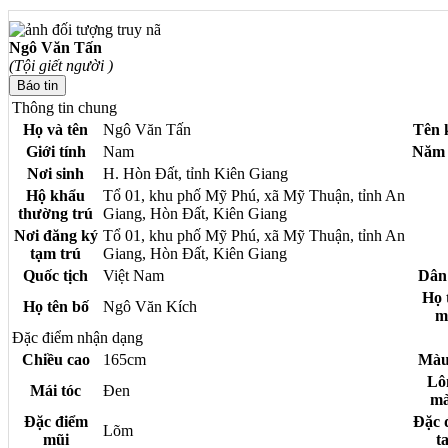
Ngô Văn Tấn
(Tội giết người )
Thông tin chung
Họ và tên
Ngô Văn Tấn
Tên 
Giới tính
Nam
Năm 
Nơi sinh
H. Hòn Đất, tỉnh Kiên Giang
Hộ khẩu
Tổ 01, khu phố Mỹ Phú, xã Mỹ Thuận, tỉnh An
thường trú
Giang, Hòn Đất, Kiên Giang
Nơi đăng ký
Tổ 01, khu phố Mỹ Phú, xã Mỹ Thuận, tỉnh An
tạm trú
Giang, Hòn Đất, Kiên Giang
Quốc tịch
Việt Nam
Dân
Họ 
Họ tên bố
Ngô Văn Kích
m
Đặc điểm nhận dạng
Chiều cao
165cm
Màu
Lô
Mái tóc
Đen
m
Đặc điểm
Đặc 
Lõm
mũi
ta