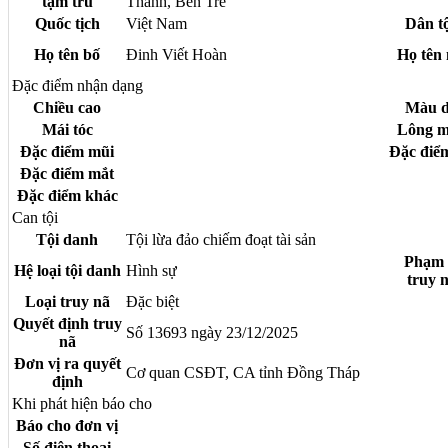
tạm trú
Thành, Bến Tre
Quốc tịch
Việt Nam
Dân t
Họ tên bố
Đinh Viết Hoàn
Họ tên
Đặc điểm nhận dạng
Chiều cao
Màu 
Mái tóc
Lông 
Đặc điểm mũi
Đặc điểm
Đặc điểm mắt
Đặc điểm khác
Can tội
Tội danh
Tội lừa đảo chiếm đoạt tài sản
Phạm 
Hệ loại tội danh
Hình sự
truy 
Loại truy nã
Đặc biệt
Quyết định truy
Số 13693 ngày 23/12/2025
nã
Đơn vị ra quyết
Cơ quan CSĐT, CA tỉnh Đồng Tháp
định
Khi phát hiện báo cho
Báo cho đơn vị
Số điện thoại