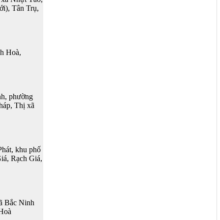
ới), Tân Trụ,
h Hoà,
h, phường
áp, Thị xã
hát, khu phố
iá, Rạch Giá,
ã Bắc Ninh
 Hoà