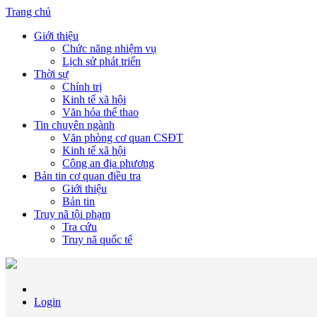
Trang chủ
Giới thiệu
Chức năng nhiệm vụ
Lịch sử phát triển
Thời sự
Chính trị
Kinh tế xã hội
Văn hóa thể thao
Tin chuyên ngành
Văn phòng cơ quan CSĐT
Kinh tế xã hội
Công an địa phương
Bản tin cơ quan điều tra
Giới thiệu
Bản tin
Truy nã tội phạm
Tra cứu
Truy nã quốc tế
Login