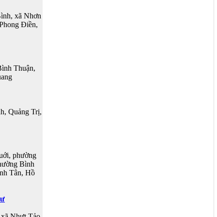
ình, xã Nhơn
 Phong Điền,
ình Thuận,
uang
h, Quảng Trị,
uới, phường
phường Bình
ình Tân, Hồ
hư
 xã Nhựt Tảo,