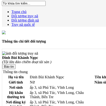
Trang chủ
Đối tượng truy nã
Đối tượng đình nã
Truy nã quốc tế
Thông tin chi tiết đối tượng
Đinh Bùi Khánh Ngọc
(Tội lừa đảo chiếm đoạt tài sản )
Thông tin chung
Họ và tên
Đinh Bùi Khánh Ngọc
Tên kh
Giới tính
Nữ
Năm si
Nơi sinh
ấp 3, xã Phú Túc, Vĩnh Long
Hộ khẩu
ấp 3, xã Phú Túc, Vĩnh Long, Châu
thường trú
Thành, Bến Tre
Nơi đăng ký
ấp 3, xã Phú Túc, Vĩnh Long, Châu