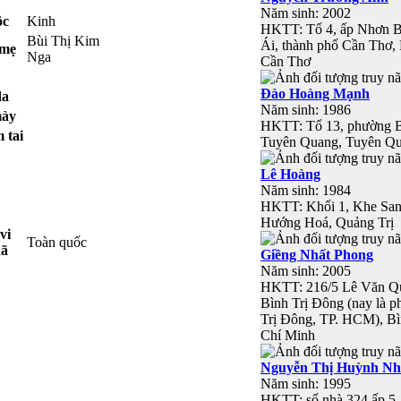
Năm sinh: 2002
ộc
Kinh
HKTT: Tổ 4, ấp Nhơn B
Bùi Thị Kim
Ái, thành phố Cần Thơ,
 mẹ
Nga
Cần Thơ
Đào Hoàng Mạnh
da
Năm sinh: 1986
mày
HKTT: Tổ 13, phường B
 tai
Tuyên Quang, Tuyên Q
Lê Hoàng
Năm sinh: 1984
HKTT: Khối 1, Khe San
Hướng Hoá, Quảng Trị
vi
Toàn quốc
nã
Giềng Nhất Phong
Năm sinh: 2005
HKTT: 216/5 Lê Văn Q
Bình Trị Đông (nay là 
Trị Đông, TP. HCM), B
Chí Minh
Nguyễn Thị Huỳnh N
Năm sinh: 1995
HKTT: số nhà 324 ấp 5,