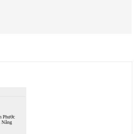
n Phước
à Nẵng