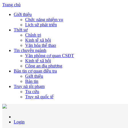
Trang chủ
Giới thiệu
Chức năng nhiệm vụ
Lịch sử phát triển
Thời sự
Chính trị
Kinh tế xã hội
Văn hóa thể thao
Tin chuyên ngành
Văn phòng cơ quan CSĐT
Kinh tế xã hội
Công an địa phương
Bản tin cơ quan điều tra
Giới thiệu
Bản tin
Truy nã tội phạm
Tra cứu
Truy nã quốc tế
Login