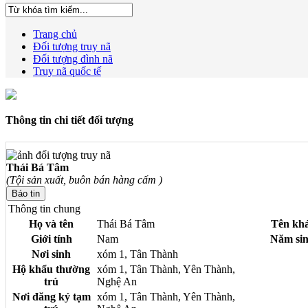
Trang chủ
Đối tượng truy nã
Đối tượng đình nã
Truy nã quốc tế
Thông tin chi tiết đối tượng
Thái Bá Tâm
(Tội sản xuất, buôn bán hàng cấm )
Thông tin chung
Họ và tên
Thái Bá Tâm
Tên kh
Giới tính
Nam
Năm si
Nơi sinh
xóm 1, Tân Thành
Hộ khẩu thường
xóm 1, Tân Thành, Yên Thành,
trú
Nghệ An
Nơi đăng ký tạm
xóm 1, Tân Thành, Yên Thành,