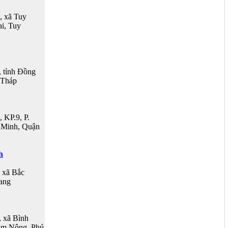
 xã Tuy
ai, Tuy
 tỉnh Đồng
 Tháp
 KP.9, P.
 Minh, Quận
h
 xã Bắc
ang
 xã Bình
Tam Nông, Phú