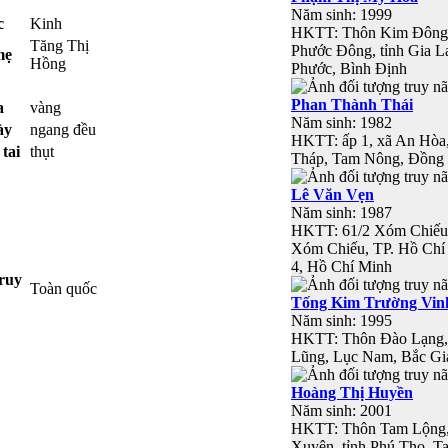
Năm sinh: 1999
c
Kinh
HKTT: Thôn Kim Đông,
Tăng Thị
Phước Đông, tỉnh Gia L
mẹ
Hồng
Phước, Bình Định
Phan Thành Thái
a
vàng
Năm sinh: 1982
ày
ngang đều
HKTT: ấp 1, xã An Hòa,
tai
thụt
Tháp, Tam Nông, Đồng
Lê Văn Vẹn
Năm sinh: 1987
HKTT: 61/2 Xóm Chiếu,
Xóm Chiếu, TP. Hồ Chí
4, Hồ Chí Minh
ruy
Toàn quốc
Tống Kim Trường Vin
Năm sinh: 1995
HKTT: Thôn Đào Lạng,
Lũng, Lục Nam, Bắc Gi
Hoàng Thị Huyền
Năm sinh: 2001
HKTT: Thôn Tam Lộng,
Xuyên, tỉnh Phú Thọ, 