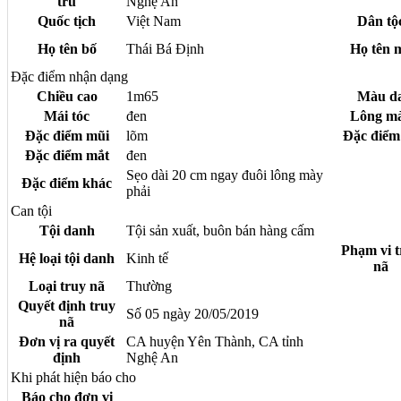
trú
Nghệ An
Quốc tịch
Việt Nam
Dân tộ
Họ tên bố
Thái Bá Định
Họ tên 
Đặc điểm nhận dạng
Chiều cao
1m65
Màu d
Mái tóc
đen
Lông m
Đặc điểm mũi
lõm
Đặc điểm 
Đặc điểm mắt
đen
Sẹo dài 20 cm ngay đuôi lông mày
Đặc điểm khác
phải
Can tội
Tội danh
Tội sản xuất, buôn bán hàng cấm
Phạm vi t
Hệ loại tội danh
Kinh tế
nã
Loại truy nã
Thường
Quyết định truy
Số 05 ngày 20/05/2019
nã
Đơn vị ra quyết
CA huyện Yên Thành, CA tỉnh
định
Nghệ An
Khi phát hiện báo cho
Báo cho đơn vị