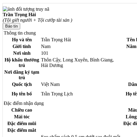
Trần Trọng Hải
(Tội giết người + Tội cướp tài sản )
Thông tin chung
Họ và tên
Trần Trọng Hải
Tên 
Giới tính
Nam
Năm 
Nơi sinh
101
Hộ khẩu thường
Thôn Cậy, Long Xuyên, Bình Giang,
trú
Hải Dương
Nơi đăng ký tạm
trú
Quốc tịch
Việt Nam
Dân
Họ tên bố
Trần Trọng Lịch
Họ t
Đặc điểm nhận dạng
Chiều cao
Màu
Mái tóc
Lông
Đặc điểm mũi
Đặc đi
Đặc điểm mắt
Sẹo chấm cách 0.5 cm dưới sau đuôi mắt