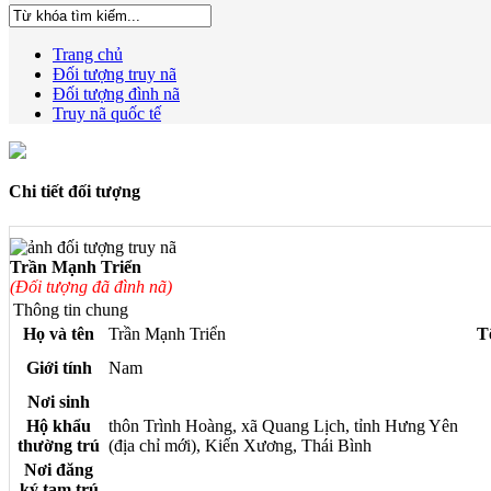
Trang chủ
Đối tượng truy nã
Đối tượng đình nã
Truy nã quốc tế
Chi tiết đối tượng
Trần Mạnh Triển
(Đối tượng đã đình nã)
Thông tin chung
Họ và tên
Trần Mạnh Triển
T
Giới tính
Nam
Nơi sinh
Hộ khẩu
thôn Trình Hoàng, xã Quang Lịch, tỉnh Hưng Yên
thường trú
(địa chỉ mới), Kiến Xương, Thái Bình
Nơi đăng
ký tạm trú