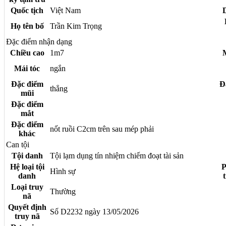
Quốc tịch
Việt Nam
Họ tên bố
Trần Kim Trọng
Đặc điểm nhận dạng
Chiều cao
1m7
Mái tóc
ngắn
Đặc điểm
Đ
thẳng
mũi
Đặc điểm
mắt
Đặc điểm
nốt ruồi C2cm trên sau mép phải
khác
Can tội
Tội danh
Tội lạm dụng tín nhiệm chiếm đoạt tài sản
Hệ loại tội
P
Hình sự
danh
Loại truy
Thường
nã
Quyết định
Số D2232 ngày 13/05/2026
truy nã