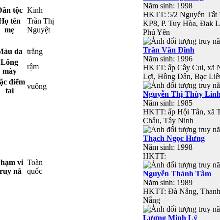
Năm sinh: 1998
Dân tộc
Kinh
HKTT: 5/2 Nguyễn Tất 
Họ tên
Trần Thị
KP8, P. Tuy Hòa, Đak L
mẹ
Nguyệt
Phú Yên
Trần Văn Đĩnh
Màu da
trắng
Năm sinh: 1996
Lông
rậm
HKTT: ấp Cây Cui, xã 
mày
Lợi, Hồng Dân, Bạc Liê
ặc điểm
vuông
tai
Nguyễn Thị Thùy Lin
Năm sinh: 1985
HKTT: ấp Hội Tân, xã 
Châu, Tây Ninh
Thạch Ngọc Hưng
Năm sinh: 1998
HKTT:
hạm vi
Toàn
truy nã
quốc
Nguyễn Thành Tâm
Năm sinh: 1989
HKTT: Đà Nẵng, Thanh
Nẵng
Lương Minh Lý