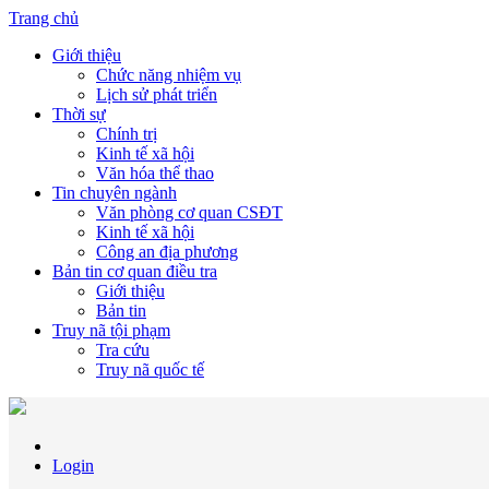
Trang chủ
Giới thiệu
Chức năng nhiệm vụ
Lịch sử phát triển
Thời sự
Chính trị
Kinh tế xã hội
Văn hóa thể thao
Tin chuyên ngành
Văn phòng cơ quan CSĐT
Kinh tế xã hội
Công an địa phương
Bản tin cơ quan điều tra
Giới thiệu
Bản tin
Truy nã tội phạm
Tra cứu
Truy nã quốc tế
Login