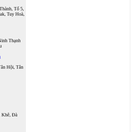
Thành, Tổ 5,
ak, Tuy Hoà,
Ninh Thạnh
u
h
Tân Hội, Tân
 Khê, Đà