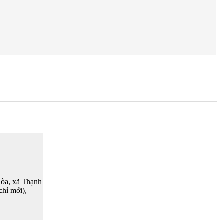
òa, xã Thạnh
chỉ mới),