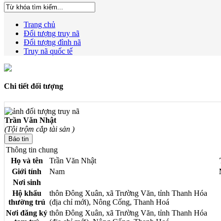
Trang chủ
Đối tượng truy nã
Đối tượng đình nã
Truy nã quốc tế
Chi tiết đối tượng
Trần Văn Nhật
(Tội trộm cắp tài sản )
Thông tin chung
Họ và tên
Trần Văn Nhật
Giới tính
Nam
Nơi sinh
Hộ khẩu
thôn Đông Xuân, xã Trường Văn, tỉnh Thanh Hóa
thường trú
(địa chỉ mới), Nông Cống, Thanh Hoá
Nơi đăng ký
thôn Đông Xuân, xã Trường Văn, tỉnh Thanh Hóa