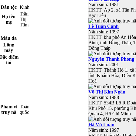
Năm sinh: 1981
Dân tộc
Kinh
HKTT: Ấp 2, xã Tân Pho
Trần
Bạc Liêu
Họ tên
Thị
mẹ
Tâm
Lê Tuấn Cảnh
Năm sinh: 1997
HKTT: khu phố An Hòa
Màu da
Bình, tỉnh Đồng Tháp, 
Lông
Đồng Tháp
mày
Đặc điểm
Nguyễn Thanh Phong
tai
Năm sinh: 2001
HKTT: Thành Hồ 1, xã 
tỉnh Khánh Hòa, Diên 
Hoà
Võ Thị Kim Ngân
Năm sinh: 1988
HKTT: 534B Lô R Đoà
Phạm vi
Toàn
Khu Phố 15, phường Kh
truy nã
quốc
Quận 4, Hồ Chí Minh
Hà Vũ Luân
Năm sinh: 1997
HKTT: khóm Ba Dinh, 