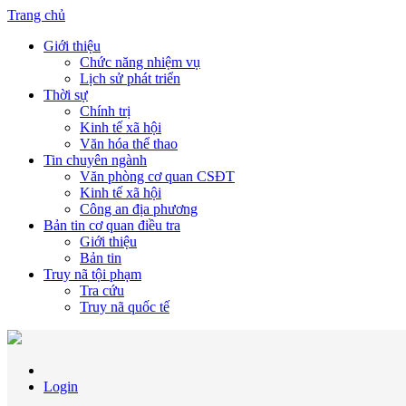
Trang chủ
Giới thiệu
Chức năng nhiệm vụ
Lịch sử phát triển
Thời sự
Chính trị
Kinh tế xã hội
Văn hóa thể thao
Tin chuyên ngành
Văn phòng cơ quan CSĐT
Kinh tế xã hội
Công an địa phương
Bản tin cơ quan điều tra
Giới thiệu
Bản tin
Truy nã tội phạm
Tra cứu
Truy nã quốc tế
Login