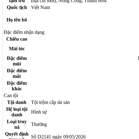
tạm trú
(địa chỉ mới), Nông Cống, Thanh Hoá
Quốc tịch
Việt Nam
Họ tên bố
Đặc điểm nhận dạng
Chiều cao
Mái tóc
Đặc điểm
mũi
Đặc điểm
mắt
Đặc điểm
khác
Can tội
Tội danh
Tội trộm cắp tài sản
Hệ loại tội
Hình sự
danh
Loại truy
Thường
nã
Quyết định
Số D2141 ngày 09/05/2026