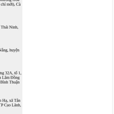
 chỉ mới), Cà
Thái Ninh,
Nẵng, huyện
g 32A, tổ 1,
ỉnh Lâm Đồng
, Bình Thuận
h Hạ, xã Tân
TP Cao Lãnh,