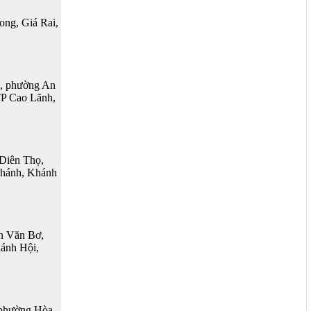
ng, Giá Rai,
, phường An
TP Cao Lãnh,
Diên Thọ,
Khánh, Khánh
n Văn Bơ,
ánh Hội,
phường Hòa