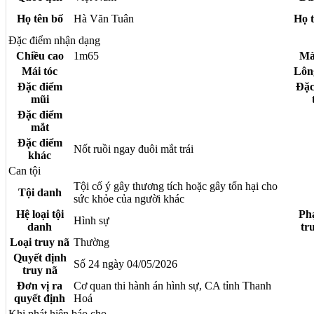
Họ tên bố
Hà Văn Tuân
Họ 
Đặc điểm nhận dạng
Chiều cao
1m65
Mà
Mái tóc
Lôn
Đặc điểm
Đặc
mũi
Đặc điểm
mắt
Đặc điểm
Nốt ruồi ngay đuôi mắt trái
khác
Can tội
Tội cố ý gây thương tích hoặc gây tổn hại cho
Tội danh
sức khỏe của người khác
Hệ loại tội
Ph
Hình sự
danh
tr
Loại truy nã
Thường
Quyết định
Số 24 ngày 04/05/2026
truy nã
Đơn vị ra
Cơ quan thi hành án hình sự, CA tỉnh Thanh
quyết định
Hoá
Khi phát hiện báo cho