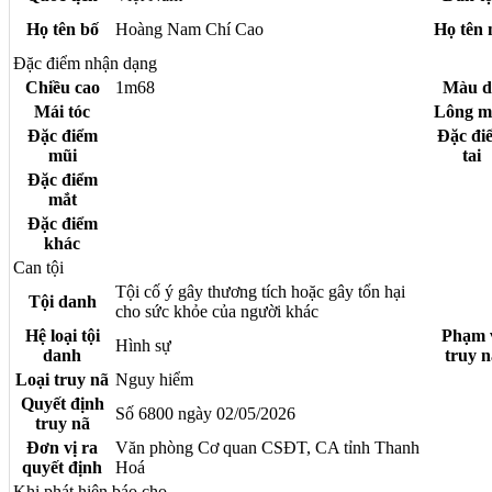
Họ tên bố
Hoàng Nam Chí Cao
Họ tên
Đặc điểm nhận dạng
Chiều cao
1m68
Màu d
Mái tóc
Lông m
Đặc điểm
Đặc đi
mũi
tai
Đặc điểm
mắt
Đặc điểm
khác
Can tội
Tội cố ý gây thương tích hoặc gây tổn hại
Tội danh
cho sức khỏe của người khác
Hệ loại tội
Phạm 
Hình sự
danh
truy n
Loại truy nã
Nguy hiểm
Quyết định
Số 6800 ngày 02/05/2026
truy nã
Đơn vị ra
Văn phòng Cơ quan CSĐT, CA tỉnh Thanh
quyết định
Hoá
Khi phát hiện báo cho