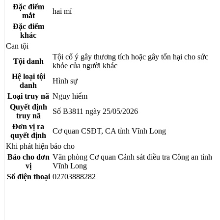
Đặc điểm
hai mí
mắt
Đặc điểm
khác
Can tội
Tội cố ý gây thương tích hoặc gây tổn hại cho sức
Tội danh
khỏe của người khác
Hệ loại tội
Hình sự
danh
Loại truy nã
Nguy hiểm
Quyết định
Số B3811 ngày 25/05/2026
truy nã
Đơn vị ra
Cơ quan CSĐT, CA tỉnh Vĩnh Long
quyết định
Khi phát hiện báo cho
Báo cho đơn
Văn phòng Cơ quan Cảnh sát điều tra Công an tỉnh
vị
Vĩnh Long
Số điện thoại
02703888282