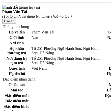
Phạm Văn Tài
(Tội tổ chức sử dụng trái phép chất ma túy )
Thông tin chung
Họ và tên
Phạm Văn Tài
T
Giới tính
Nam
N
Nơi sinh
Hộ khẩu
Tổ 251 Phường Ngũ Hành Sơn, Ngũ Hành
thường trú
Sơn, Đà Nẵng
Nơi đăng ký
Tổ 251 Phường Ngũ Hành Sơn, Ngũ Hành
tạm trú
Sơn, Đà Nẵng
Quốc tịch
Việt Nam
D
Họ tên bố
Họ
Đặc điểm nhận dạng
Chiều cao
M
Mái tóc
L
Đặc điểm mũi
Đặc
Đặc điểm mắt
Đặc điểm khác