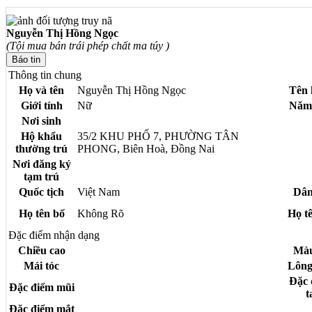
Nguyễn Thị Hồng Ngọc
(Tội mua bán trái phép chất ma túy )
Thông tin chung
Họ và tên
Nguyễn Thị Hồng Ngọc
Tên 
Giới tính
Nữ
Năm 
Nơi sinh
Hộ khẩu
35/2 KHU PHỐ 7, PHƯỜNG TÂN
thường trú
PHONG, Biên Hoà, Đồng Nai
Nơi đăng ký
tạm trú
Quốc tịch
Việt Nam
Dân
Họ tên bố
Không Rõ
Họ t
Đặc điểm nhận dạng
Chiều cao
Màu
Mái tóc
Lông
Đặc 
Đặc điểm mũi
t
Đặc điểm mắt