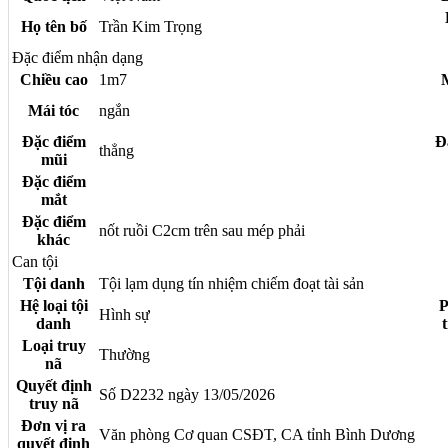
Họ tên bố
Trần Kim Trọng
Đặc điểm nhận dạng
Chiều cao
1m7
Mái tóc
ngắn
Đặc điểm
Đ
thẳng
mũi
Đặc điểm
mắt
Đặc điểm
nốt ruồi C2cm trên sau mép phải
khác
Can tội
Tội danh
Tội lạm dụng tín nhiệm chiếm đoạt tài sản
Hệ loại tội
P
Hình sự
danh
Loại truy
Thường
nã
Quyết định
Số D2232 ngày 13/05/2026
truy nã
Đơn vị ra
Văn phòng Cơ quan CSĐT, CA tỉnh Bình Dương
quyết định