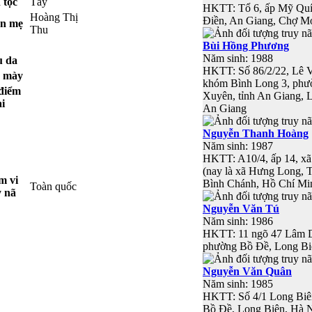
 tộc
Tày
HKTT: Tổ 6, ấp Mỹ Quí
Hoàng Thị
Điền, An Giang, Chợ M
ên mẹ
Thu
Bùi Hồng Phương
Năm sinh: 1988
 da
HKTT: Số 86/2/22, Lê 
 mày
khóm Bình Long 3, phư
điểm
Xuyên, tỉnh An Giang, 
ai
An Giang
Nguyễn Thanh Hoàng
Năm sinh: 1987
HKTT: A10/4, ấp 14, x
(nay là xã Hưng Long, 
m vi
Bình Chánh, Hồ Chí Mi
Toàn quốc
y nã
Nguyễn Văn Tú
Năm sinh: 1986
HKTT: 11 ngõ 47 Lâm D
phường Bồ Đề, Long Bi
Nguyễn Văn Quân
Năm sinh: 1985
HKTT: Số 4/1 Long Biê
Bồ Đề, Long Biên, Hà 