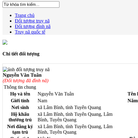
Trang chủ
Đối tượng truy nã
Đối tượng đình nã
Truy nã quốc tế
Chi tiết đối tượng
Nguyễn Văn Tuân
(Đối tượng đã đình nã)
Thông tin chung
Họ và tên
Nguyễn Văn Tuân
Tên 
Giới tính
Nam
Năm 
Nơi sinh
xã Lâm Bình, tỉnh Tuyên Quang
Hộ khẩu
xã Lâm Bình, tỉnh Tuyên Quang, Lâm
thường trú
Bình, Tuyên Quang
Nơi đăng ký
xã Lâm Bình, tỉnh Tuyên Quang, Lâm
tạm trú
Bình, Tuyên Quang