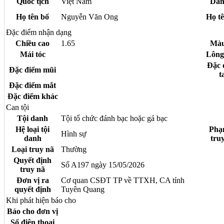
Quốc tịch
Việt Nam
Dân
Họ tên bố
Nguyễn Văn Ong
Họ t
Đặc điểm nhận dạng
Chiều cao
1.65
Màu
Mái tóc
Lông
Đặc 
Đặc điểm mũi
t
Đặc điểm mắt
Đặc điểm khác
Can tội
Tội danh
Tội tổ chức đánh bạc hoặc gá bạc
Hệ loại tội
Phạ
Hình sự
danh
tru
Loại truy nã
Thường
Quyết định
Số A197 ngày 15/05/2026
truy nã
Đơn vị ra
Cơ quan CSĐT TP về TTXH, CA tỉnh
quyết định
Tuyên Quang
Khi phát hiện báo cho
Báo cho đơn vị
Số điện thoại