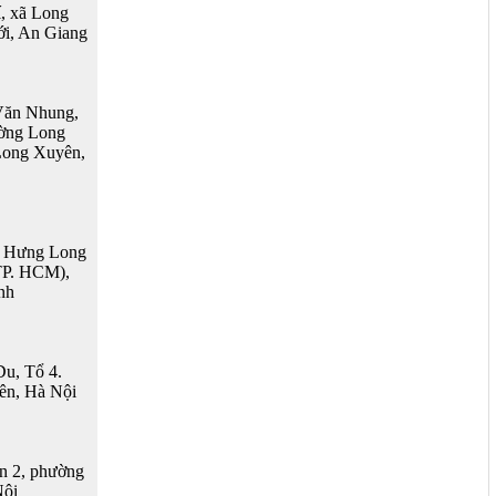
, xã Long
ới, An Giang
Văn Nhung,
ờng Long
Long Xuyên,
ã Hưng Long
TP. HCM),
nh
u, Tổ 4.
ên, Hà Nội
n 2, phường
Nội