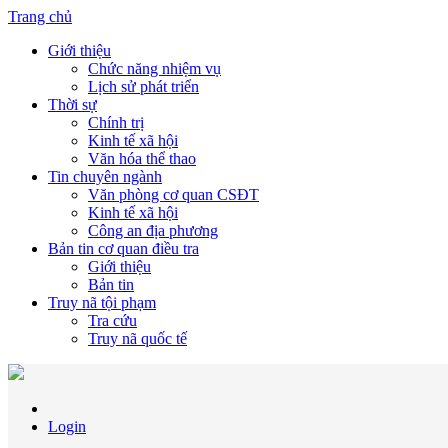
Trang chủ
Giới thiệu
Chức năng nhiệm vụ
Lịch sử phát triển
Thời sự
Chính trị
Kinh tế xã hội
Văn hóa thể thao
Tin chuyên ngành
Văn phòng cơ quan CSĐT
Kinh tế xã hội
Công an địa phương
Bản tin cơ quan điều tra
Giới thiệu
Bản tin
Truy nã tội phạm
Tra cứu
Truy nã quốc tế
Login