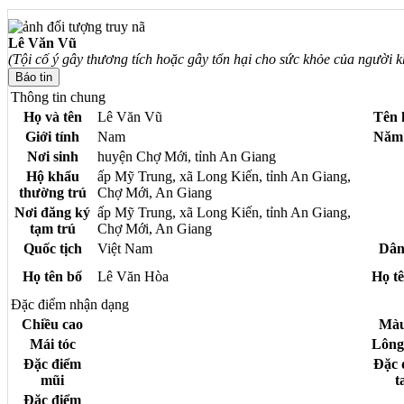
Lê Văn Vũ
(Tội cố ý gây thương tích hoặc gây tổn hại cho sức khỏe của người k
Thông tin chung
Họ và tên
Lê Văn Vũ
Tên 
Giới tính
Nam
Năm 
Nơi sinh
huyện Chợ Mới, tỉnh An Giang
Hộ khẩu
ấp Mỹ Trung, xã Long Kiến, tỉnh An Giang,
thường trú
Chợ Mới, An Giang
Nơi đăng ký
ấp Mỹ Trung, xã Long Kiến, tỉnh An Giang,
tạm trú
Chợ Mới, An Giang
Quốc tịch
Việt Nam
Dân
Họ tên bố
Lê Văn Hòa
Họ t
Đặc điểm nhận dạng
Chiều cao
Màu
Mái tóc
Lông
Đặc điểm
Đặc 
mũi
t
Đặc điểm