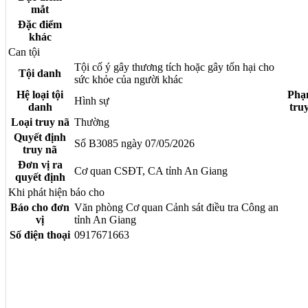
mắt
Đặc điểm
khác
Can tội
Tội cố ý gây thương tích hoặc gây tổn hại cho
Tội danh
sức khỏe của người khác
Hệ loại tội
Phạ
Hình sự
danh
tru
Loại truy nã
Thường
Quyết định
Số B3085 ngày 07/05/2026
truy nã
Đơn vị ra
Cơ quan CSĐT, CA tỉnh An Giang
quyết định
Khi phát hiện báo cho
Báo cho đơn
Văn phòng Cơ quan Cảnh sát điều tra Công an
vị
tỉnh An Giang
Số điện thoại
0917671663