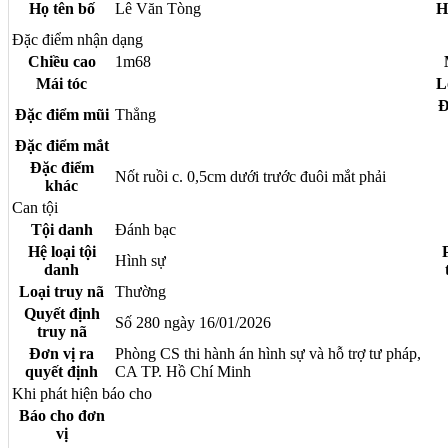
Họ tên bố
Lê Văn Tòng
H
Đặc điểm nhận dạng
Chiều cao
1m68
Mái tóc
L
Đ
Đặc điểm mũi
Thẳng
Đặc điểm mắt
Đặc điểm
Nốt ruồi c. 0,5cm dưới trước đuôi mắt phải
khác
Can tội
Tội danh
Đánh bạc
Hệ loại tội
Hình sự
danh
Loại truy nã
Thường
Quyết định
Số 280 ngày 16/01/2026
truy nã
Đơn vị ra
Phòng CS thi hành án hình sự và hỗ trợ tư pháp,
quyết định
CA TP. Hồ Chí Minh
Khi phát hiện báo cho
Báo cho đơn
vị