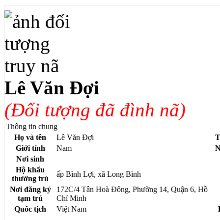
Lê Văn Đợi
(Đối tượng đã đình nã)
Thông tin chung
Họ và tên
Lê Văn Đợi
T
Giới tính
Nam
N
Nơi sinh
Hộ khẩu
ấp Bình Lợi, xã Long Bình
thường trú
Nơi đăng ký
172C/4 Tân Hoà Đông, Phường 14, Quận 6, Hồ
tạm trú
Chí Minh
Quốc tịch
Việt Nam