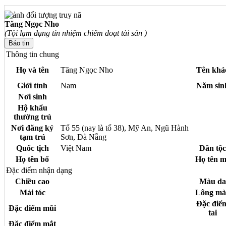
Tăng Ngọc Nho
(Tội lạm dụng tín nhiệm chiếm đoạt tài sản )
Thông tin chung
Họ và tên
Tăng Ngọc Nho
Tên khá
Giới tính
Nam
Năm sin
Nơi sinh
Hộ khẩu
thường trú
Nơi đăng ký
Tổ 55 (nay là tổ 38), Mỹ An, Ngũ Hành
tạm trú
Sơn, Đà Nẵng
Quốc tịch
Việt Nam
Dân tộc
Họ tên bố
Họ tên m
Đặc điểm nhận dạng
Chiều cao
Màu da
Mái tóc
Lông mà
Đặc điể
Đặc điểm mũi
tai
Đặc điểm mắt