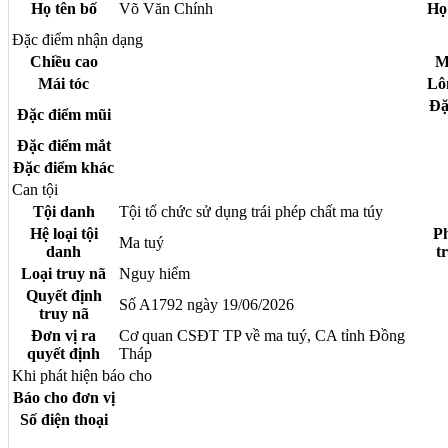
Họ tên bố
Võ Văn Chính
Họ
Đặc điểm nhận dạng
Chiều cao
M
Mái tóc
Lô
Đặ
Đặc điểm mũi
Đặc điểm mắt
Đặc điểm khác
Can tội
Tội danh
Tội tổ chức sử dụng trái phép chất ma túy
Hệ loại tội
P
Ma tuý
danh
t
Loại truy nã
Nguy hiểm
Quyết định
Số A1792 ngày 19/06/2026
truy nã
Đơn vị ra
Cơ quan CSĐT TP về ma tuý, CA tỉnh Đồng
quyết định
Tháp
Khi phát hiện báo cho
Báo cho đơn vị
Số điện thoại