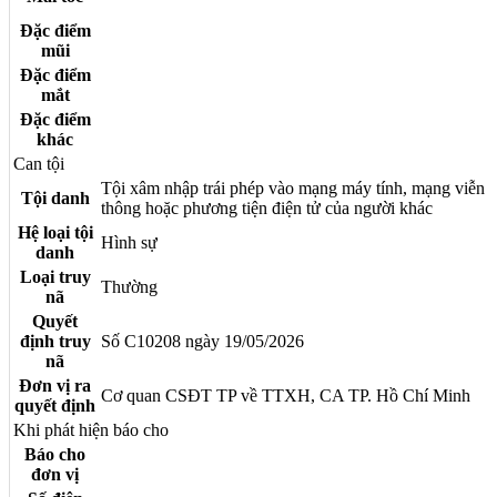
Đặc điểm
mũi
Đặc điểm
mắt
Đặc điểm
khác
Can tội
Tội xâm nhập trái phép vào mạng máy tính, mạng viễn
Tội danh
thông hoặc phương tiện điện tử của người khác
Hệ loại tội
Hình sự
danh
Loại truy
Thường
nã
Quyết
định truy
Số C10208 ngày 19/05/2026
nã
Đơn vị ra
Cơ quan CSĐT TP về TTXH, CA TP. Hồ Chí Minh
quyết định
Khi phát hiện báo cho
Báo cho
đơn vị