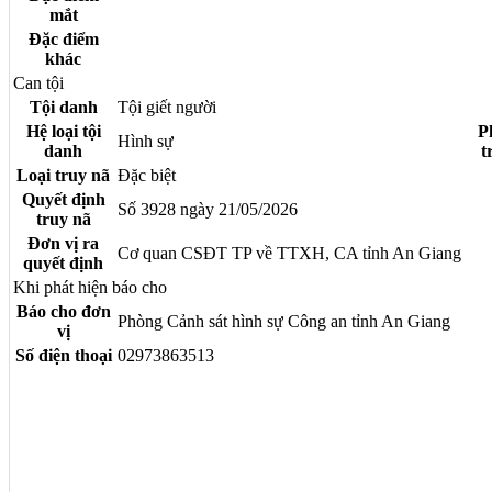
mắt
Đặc điểm
khác
Can tội
Tội danh
Tội giết người
Hệ loại tội
P
Hình sự
danh
t
Loại truy nã
Đặc biệt
Quyết định
Số 3928 ngày 21/05/2026
truy nã
Đơn vị ra
Cơ quan CSĐT TP về TTXH, CA tỉnh An Giang
quyết định
Khi phát hiện báo cho
Báo cho đơn
Phòng Cảnh sát hình sự Công an tỉnh An Giang
vị
Số điện thoại
02973863513