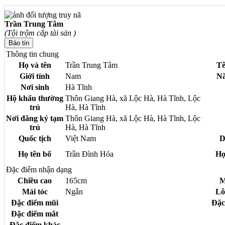
Trần Trung Tâm
(Tội trộm cắp tài sản )
Thông tin chung
Họ và tên
Trần Trung Tâm
Tê
Giới tính
Nam
Nă
Nơi sinh
Hà Tĩnh
Hộ khẩu thường
Thôn Giang Hà, xã Lộc Hà, Hà Tĩnh, Lộc
trú
Hà, Hà Tĩnh
Nơi đăng ký tạm
Thôn Giang Hà, xã Lộc Hà, Hà Tĩnh, Lộc
trú
Hà, Hà Tĩnh
Quốc tịch
Việt Nam
D
Họ tên bố
Trần Đình Hóa
Họ
Đặc điểm nhận dạng
Chiều cao
165cm
M
Mái tóc
Ngắn
Lô
Đặc điểm mũi
Đặc
Đặc điểm mắt
Đặc điểm khác